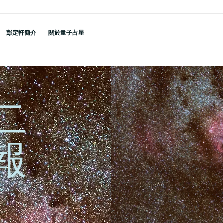
彭定軒簡介
關於量子占星
二
報