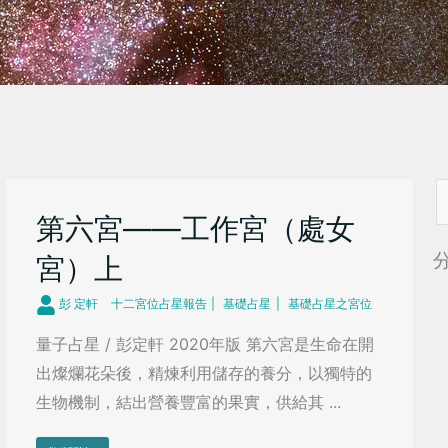
S
第六宮——工作宮（處女
f
宮）上
彭 定軒
十二宮位占星報告
基礎占星
基礎占星之宮位
量子占星 / 彭定軒 2020年版 第六宮是生命在開
出燦爛花朵後，精煉利用儲存的養分，以獨特的
生物機制，結出營養豐富的果實，供給其 ...