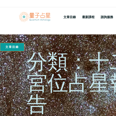
跳
至
文章目錄
最新課程
諮詢服務
主
要
內
容
文章目錄
分類：十
宮位占星
告