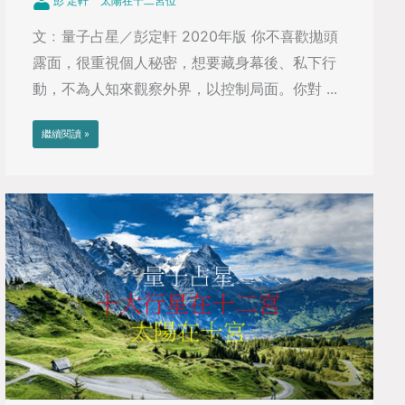
彭 定軒
太陽在十二宮位
文﹕量子占星／彭定軒 2020年版 你不喜歡拋頭
露面，很重視個人秘密，想要藏身幕後、私下行
動，不為人知來觀察外界，以控制局面。你對 ...
繼續閱讀 »