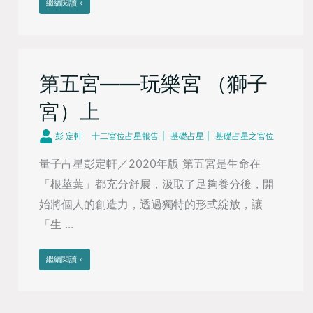
繼續閱讀 »
第五宮——玩樂宮 （獅子
宮）上
彭 定軒
十二宮位占星報告
基礎占星
基礎占星之宮位
量子占星彭定軒／2020年版 第五宮是生命在
「根莖葉」都充分舒展，汲取了足夠養分後，開
始將個人的創造力，透過獨特的形式綻放，讓
「生 ...
繼續閱讀 »