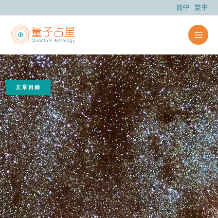
跳
简中
繁中
至
主
要
內
容
文章目錄