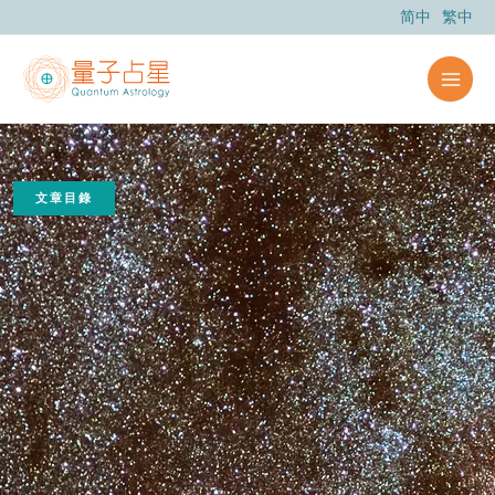
跳
简中
繁中
至
主
要
內
容
文章目錄