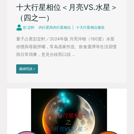
十大行星相位＜月亮VS.水星＞
（四之一）
彭 定軒
內行星與內行星相位
十大行星相位報告
量子占星彭定軒／2024年版 月亮沖相（180度）水星
你慣與母親拌嘴，常為居家作息、飲食選擇等生活習慣
與日常瑣事，意見分歧而口頭 ...
繼續閱讀 »