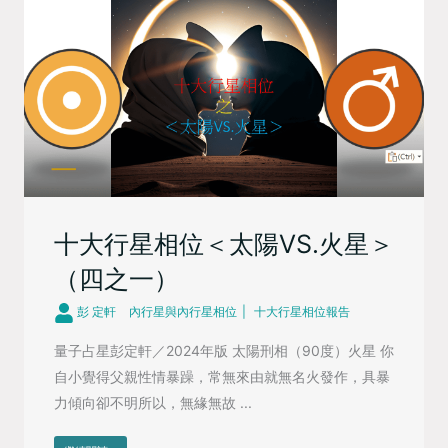
十大行星相位＜太陽VS.火星＞
（四之一）
彭 定軒
內行星與內行星相位
十大行星相位報告
量子占星彭定軒／2024年版 太陽刑相（90度）火星 你
自小覺得父親性情暴躁，常無來由就無名火發作，具暴
力傾向卻不明所以，無緣無故 ...