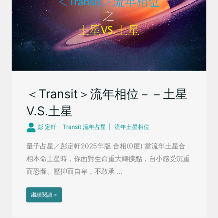
＜Transit＞流年相位－－土星
V.S.土星
彭 定軒
Transit 流年占星
流年土星相位
量子占星／彭定軒2025年版 合相(0度) 當流年土星合
相本命土星時，你面對生命重大轉捩點，自小感受沉重
而恐懼、壓抑而自卑，不敢承 ...
繼續閱讀 »