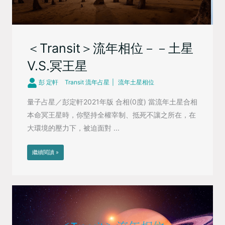
＜Transit＞流年相位－－土星
V.S.冥王星
彭 定軒
Transit 流年占星
流年土星相位
量子占星／彭定軒2021年版 合相(0度) 當流年土星合相
本命冥王星時，你堅持全權宰制、抵死不讓之所在，在
大環境的壓力下，被迫面對 ...
繼續閱讀 »