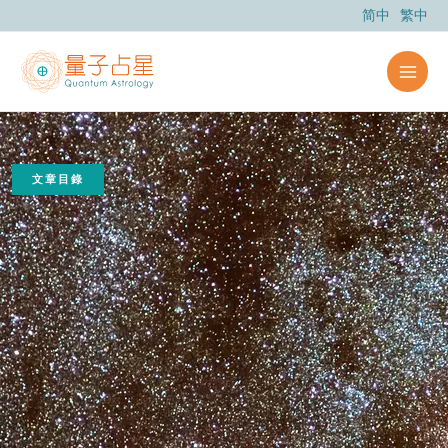
跳
简中
繁中
至
主
要
內
容
文章目錄