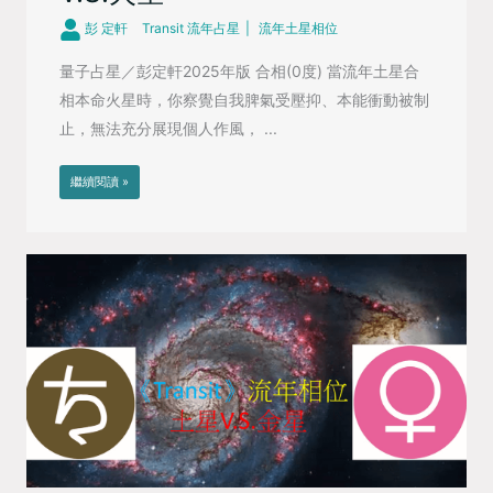
彭 定軒
Transit 流年占星
流年土星相位
量子占星／彭定軒2025年版 合相(0度) 當流年土星合
相本命火星時，你察覺自我脾氣受壓抑、本能衝動被制
止，無法充分展現個人作風， ...
繼續閱讀 »