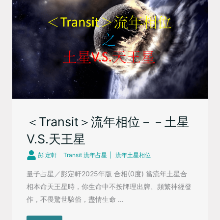
＜Transit＞流年相位－－土星
V.S.天王星
彭 定軒
Transit 流年占星
流年土星相位
量子占星／彭定軒2025年版 合相(0度) 當流年土星合
相本命天王星時，你生命中不按牌理出牌、頻繁神經發
作，不畏驚世駭俗，盡情生命 ...