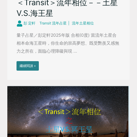
＜Transit＞流年相位－－土星
V.S.海王星
彭 定軒
Transit 流年占星
流年土星相位
量子占星／彭定軒2025年版 合相(0度) 當流年土星合
相本命海王星時，你生命的崇高夢想、既受艷羨又感無
力之所在，面臨心理障礙與現 ...
繼續閱讀 »