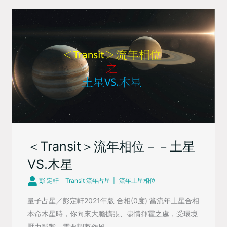
＜Transit＞流年相位－－土星
VS.木星
彭 定軒
Transit 流年占星
流年土星相位
量子占星／彭定軒2021年版 合相(0度) 當流年土星合相
本命木星時，你向來大膽擴張、盡情揮霍之處，受環境
壓力影響，需要調整作風。 ...