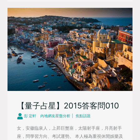
【量子占星】2015答客問010
彭 定軒
內地網友星盤分析
焦點話題
女，安徽臨泉人，上昇巨蟹座，太陽射手座，月亮射手
座，問學習方向、考試運勢。 本人極為重視休閒娛樂及