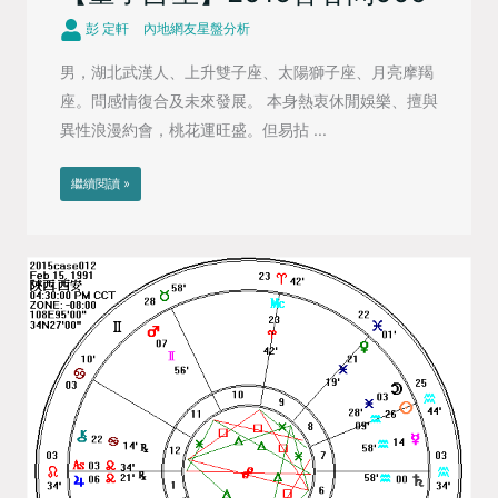
彭 定軒
內地網友星盤分析
男，湖北武漢人、上升雙子座、太陽獅子座、月亮摩羯
座。問感情復合及未來發展。 本身熱衷休閒娛樂、擅與
異性浪漫約會，桃花運旺盛。但易拈 ...
繼續閱讀 »