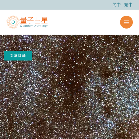
跳
简中
繁中
至
主
要
內
容
文章目錄