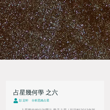
占星幾何學 之六
彭 定軒
分析思維占星
—— 占星盤的相位詮釋法 量子占星 / 彭定軒2013年版