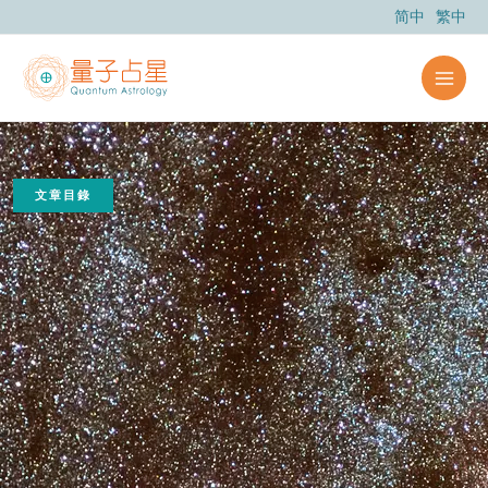
跳
简中
繁中
至
主
要
內
容
文章目錄