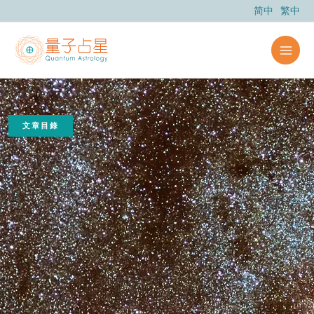
跳
简中
繁中
至
主
要
內
容
文章目錄