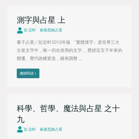
測字與占星 上
彭 定軒
嶄新思維占星
量子占星／彭定軒2013年版 「繁體漢字」是世界三大
古老文字中，唯一仍在使用的文字 。歷經近五千年來的
變遷、歷代政權更迭，雖有調整 ...
繼續閱讀 »
科學、哲學、魔法與占星 之十
九
彭 定軒
嶄新思維占星