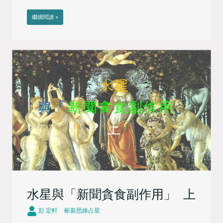
繼續閱讀 »
水星與「新聞貪食副作用」 上
彭 定軒
嶄新思維占星