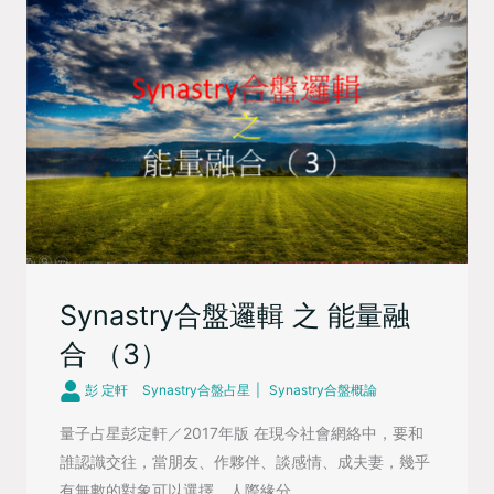
Synastry合盤邏輯 之 能量融
合 （3）
彭 定軒
Synastry合盤占星
Synastry合盤概論
量子占星彭定軒／2017年版 在現今社會網絡中，要和
誰認識交往，當朋友、作夥伴、談感情、成夫妻，幾乎
有無數的對象可以選擇，人際緣分 ...