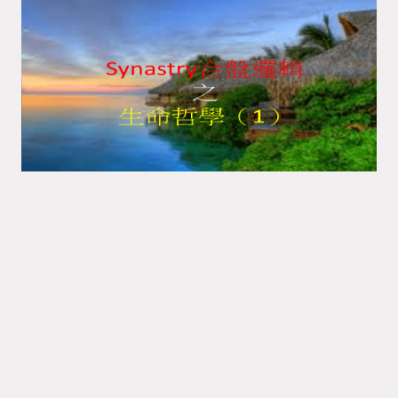
Synastry合盤邏輯 之 生命哲
學（1）
彭 定軒
Synastry合盤占星
Synastry合盤概論
量子占星彭定軒／2017年版 人類在地球上誕生初始，
便透過觀察與紀錄，來認知周遭世界的因果，如日夜更
迭、四季循環、潮汐週期、和星辰 ...