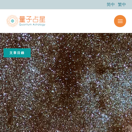
跳
简中
繁中
至
主
要
內
容
文章目錄