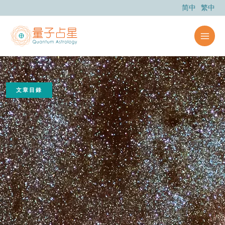
跳
简中
繁中
至
主
要
內
容
文章目錄