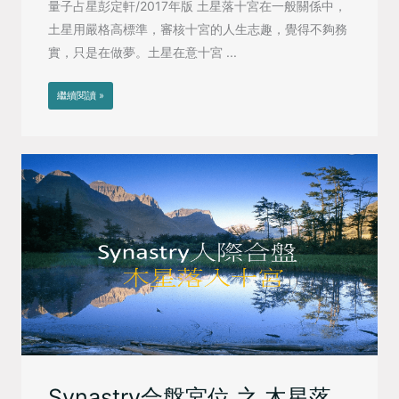
量子占星彭定軒/2017年版 土星落十宮在一般關係中，
土星用嚴格高標準，審核十宮的人生志趣，覺得不夠務
實，只是在做夢。土星在意十宮 ...
繼續閱讀 »
Synastry合盤宮位 之 木星落