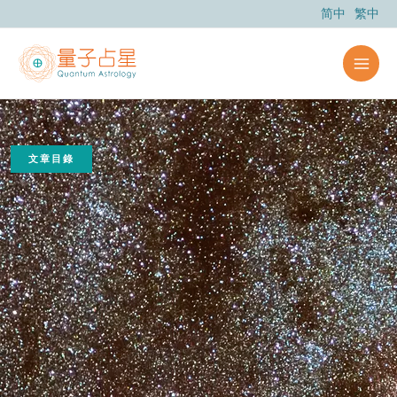
跳
简中
繁中
至
主
要
內
容
文章目錄