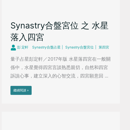
Synastry合盤宮位 之 水星
落入四宮
彭 定軒
Synastry合盤占星
Synastry合盤宮位
第四宮
量子占星彭定軒／2017年版 水星落四宮在一般關
係中，水星覺得四宮言談熟悉親切，自然和四宮
訴說心事，建立深入的心智交流，四宮願意回 ...
繼續閱讀 »