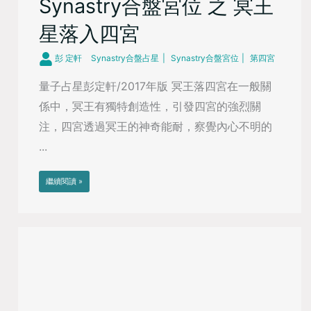
Synastry合盤宮位 之 冥王
星落入四宮
彭 定軒
Synastry合盤占星
Synastry合盤宮位
第四宮
量子占星彭定軒/2017年版 冥王落四宮在一般關
係中，冥王有獨特創造性，引發四宮的強烈關
注，四宮透過冥王的神奇能耐，察覺內心不明的
...
繼續閱讀 »