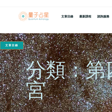
跳
至
文章目錄
最新課程
諮詢服務
主
要
內
容
文章目錄
分類：第
宮