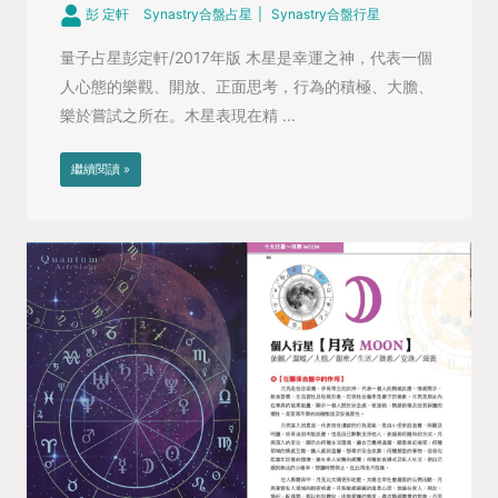
彭 定軒
Synastry合盤占星
Synastry合盤行星
量子占星彭定軒/2017年版 木星是幸運之神，代表一個
人心態的樂觀、開放、正面思考，行為的積極、大膽、
樂於嘗試之所在。木星表現在精 ...
繼續閱讀 »