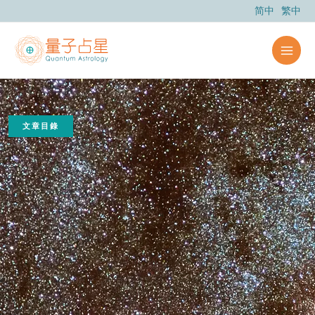
跳
简中
繁中
至
主
要
內
容
文章目錄