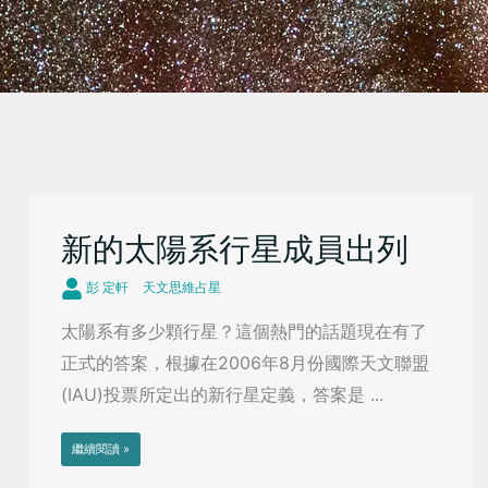
新的太陽系行星成員出列
彭 定軒
天文思維占星
太陽系有多少顆行星？這個熱門的話題現在有了
正式的答案，根據在2006年8月份國際天文聯盟
(IAU)投票所定出的新行星定義，答案是 ...
繼續閱讀 »