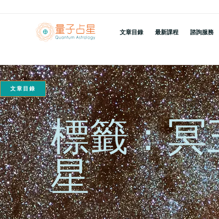
跳
至
文章目錄
最新課程
諮詢服務
主
要
內
容
文章目錄
標籤：冥
星