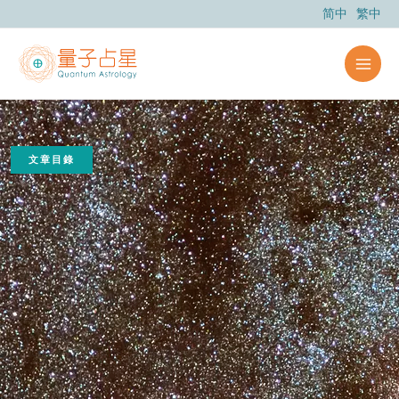
跳
简中
繁中
至
主
要
內
容
文章目錄