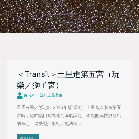
＜Transit＞土星進第五宮（玩
樂／獅子宮）
彭 定軒
流年土星宮位
量子占星／彭定軒 2025年版 當流年土星進入本命第五
宮時，你面臨自我表達的琢磨課題，本能的玩性與原始
的童心，備受壓抑限制，無法隨 ...
繼續閱讀 »