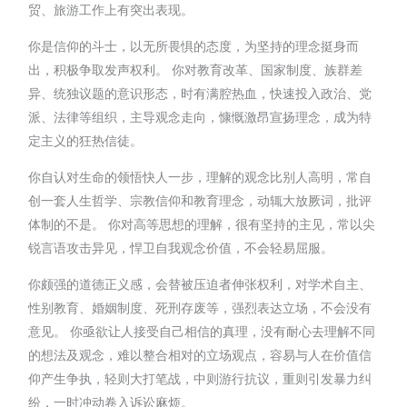
贸、旅游工作上有突出表现。
你是信仰的斗士，以无所畏惧的态度，为坚持的理念挺身而
出，积极争取发声权利。 你对教育改革、国家制度、族群差
异、统独议题的意识形态，时有满腔热血，快速投入政治、党
派、法律等组织，主导观念走向，慷慨激昂宣扬理念，成为特
定主义的狂热信徒。
你自认对生命的领悟快人一步，理解的观念比别人高明，常自
创一套人生哲学、宗教信仰和教育理念，动辄大放厥词，批评
体制的不是。 你对高等思想的理解，很有坚持的主见，常以尖
锐言语攻击异见，悍卫自我观念价值，不会轻易屈服。
你颇强的道德正义感，会替被压迫者伸张权利，对学术自主、
性别教育、婚姻制度、死刑存废等，强烈表达立场，不会没有
意见。 你亟欲让人接受自己相信的真理，没有耐心去理解不同
的想法及观念，难以整合相对的立场观点，容易与人在价值信
仰产生争执，轻则大打笔战，中则游行抗议，重则引发暴力纠
纷，一时冲动卷入诉讼麻烦。