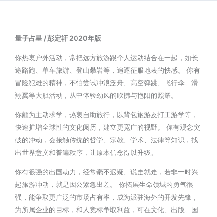
量子占星
/
彭定轩
2020
年版
你热衷户外活动，常把远方旅游跟个人运动结合在一起，如长
途路跑、单车旅游、登山攀岩等，追逐征服地表的快感。 你有
冒险犯难的精神，不怕尝试冲浪泛舟、高空弹跳、飞行伞、滑
翔翼等大胆活动，从中体验劲风的吹拂与艳阳的照耀。
你颇为主动求学，热衷自助旅行，以背包旅游及打工游学等，
快速扩增全球性的文化阅历，建立更宽广的视野。 你有观念突
破的冲动，会接触传统的哲学、宗教、学术、法律等知识，找
出世界意义和普遍秩序，让原本信念得以升级。
你有很强的出国动力，经常毫不迟疑、说走就走，若非一时兴
起旅游冲动，就是因公紧急出差。 你拓展生命领域的勇气很
强，能争取更广泛的市场占有率，成为派驻海外的开发先锋，
为所属企业的目标，和人竞标争取利益，可在文化、出版、国