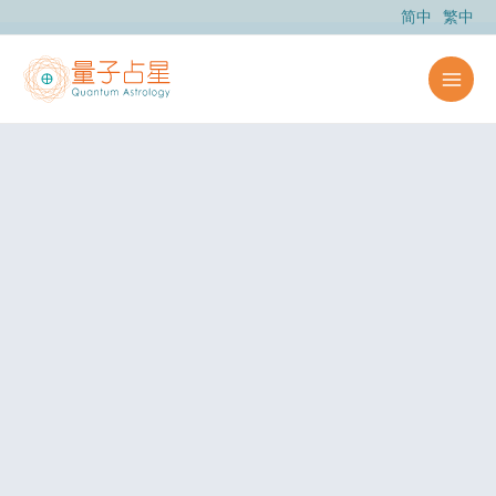
跳
简中
繁中
至
内
容