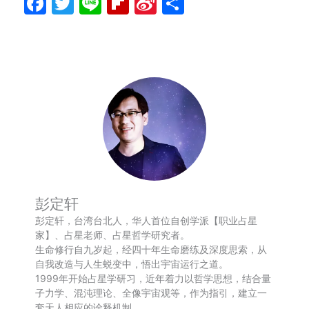
Facebook
Twitter
Line
Flipboard
Sina
分
Weibo
享
彭定轩
彭定轩，台湾台北人，华人首位自创学派【职业占星
家】、占星老师、占星哲学研究者。
生命修行自九岁起，经四十年生命磨练及深度思索，从
自我改造与人生蜕变中，悟出宇宙运行之道。
1999年开始占星学研习，近年着力以哲学思想，结合量
子力学、混沌理论、全像宇宙观等，作为指引，建立一
套天人相应的诠释机制。