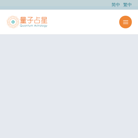
跳
简中
繁中
至
内
容