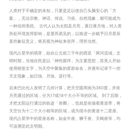
人类对于不确定的未知，只要是足以使自己头脑安心的「方
案」，无论宗教、神话、传说、习俗、自然现象，都可能成为
一种信仰系统。 古代人认为太阳及月亮，逐日逐月地，对人类
所处环境发挥影响，是显而易见的，以致进一步赋予日月星辰
某些象征意义，将其视为神祉来崇拜，理所当然。
现代占星学的萌芽，始自公元前三千年的西亚「两河流域」文
明时期，当地住民是以「神性膜拜」为主要思想，苏美人开始
使用楔形文字，为天空中聚集的星群命名，并逐年记录下一些
天文现象，如日蚀、月蚀、逆行等。
后来巴比伦人发明了几何计算，把天空圆周画为360度，并依
月亮通过的区域，分为17或18个大小不等的区域。 到了后期，
才把太阳运行通过的轨迹「兽圈」，也就是依循着黄道带，将
天空分为十二个大小相等的区域，成为现今的黄道十二星座。
现代占星学中的星座名称，如金牛座、狮子座、天蝎座等，均
可追溯至此文明期。