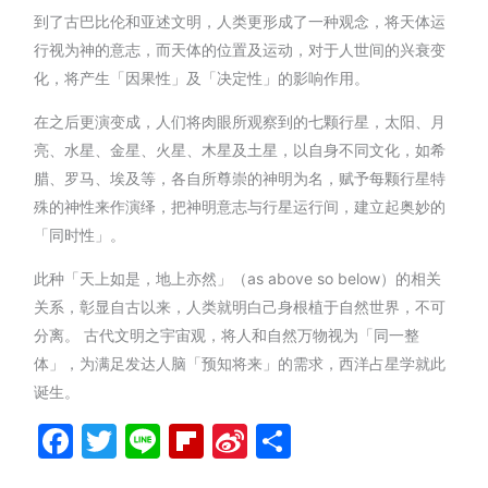
到了古巴比伦和亚述文明，人类更形成了一种观念，将天体运
行视为神的意志，而天体的位置及运动，对于人世间的兴衰变
化，将产生「因果性」及「决定性」的影响作用。
在之后更演变成，人们将肉眼所观察到的七颗行星，太阳、月
亮、水星、金星、火星、木星及土星，以自身不同文化，如希
腊、罗马、埃及等，各自所尊崇的神明为名，赋予每颗行星特
殊的神性来作演绎，把神明意志与行星运行间，建立起奥妙的
「同时性」。
此种「天上如是，地上亦然」（as above so below）的相关
关系，彰显自古以来，人类就明白己身根植于自然世界，不可
分离。 古代文明之宇宙观，将人和自然万物视为「同一整
体」，为满足发达人脑「预知将来」的需求，西洋占星学就此
诞生。
Facebook
Twitter
Line
Flipboard
Sina
分
Weibo
享