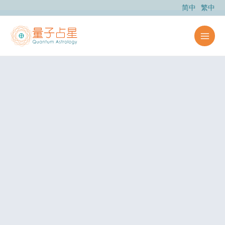
跳
简中
繁中
至
内
容