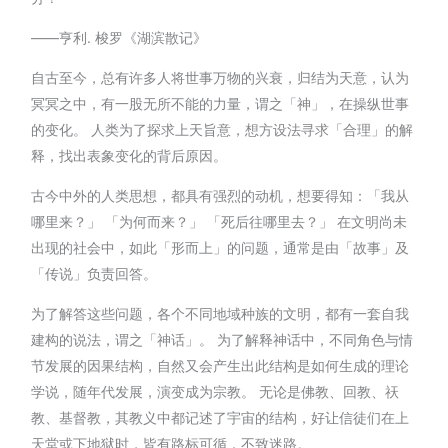
——亨利. 梭罗《湖滨散记》
自古至今，总有许多人将世事万物的兴衰，归结为天意，认为
冥冥之中，有一股无所不能的力量，谓之「神」，在操纵世事
的变化。 人类为了探求上天旨意，想方设法寻求「合理」的解
释，找出表象变化的背后原因。
古今中外的人类思想，都具有强烈的动机，想要得知：「我从
哪里来？」 「为何而来？」 「死后往哪里去？」 在文明尚未
出现的社会中，如此「形而上」的问题，通常是由「故事」及
「传说」负责回答。
为了解答这些问题，各个不同地域种族的文明，都有一套自我
建构的说法，谓之「神话」。 为了解释神话中，不同角色与情
节发展的因果结构，自然又会产生出此结构是如何生成的理论
学说，随年代发展，演变成为宗教。 无论是佛教、回教、祆
教、基督教，其教义中都记述了宇宙的结构，好让信徒们在上
天堂或下地狱时，皆有路标可循，不致迷路。