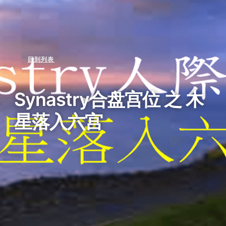
回到列表
Synastry合盘宫位 之 木
星落入六宫