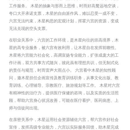
工作服务。 木星的抽象与形而上思维，时而好高鹜远地空谈，
夸口大开承诺支票，木星的自由派作风，难以忍受一成不变，
六宫无法约束，木星构思的宏观计划，挥霍六宫的资源，变成
无法兑现的空头支票。
在职业关系中，六宫的工作环境，是木星向往的崇高境界，木
星的高专业服务，被六宫有效利用，让木星自在发挥前瞻性。
木星将六宫能力社会化，高调宣扬专业能力，扩张成庞大的工
作计画，双方共事方式随兴，彼此虽有理想共识，但无制式化
的责任与规范，时而雷声大雨点小。 六宫看中木星的知性顾
问，邀木星担任企画宣传及教育训练职务，从事文化出版、教
育训练、心理辅导、宗教医疗、旅游规划等工作。 木星对六宫
有精神性的治疗力，提供医疗保健的咨询，以及实质的生活照
顾，帮助六宫身心状况改善，可能在医疗看护、医药病患、上
师与信徒间出现。
在亲密关系中，木星运用社会资源辅佐六宫，帮六宫作好社会
宣传，发挥高级专业能力，六宫以实际服务回馈，助木星完成