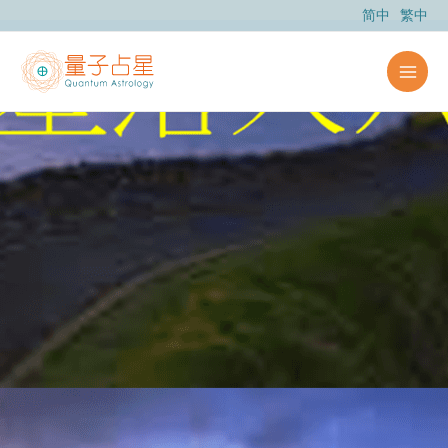
跳
简中
繁中
至
内
容