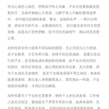
你当心迷恋上病态、弱势及可怜之对象，不自主想要救赎及抚
慰对方，无条件奉献心力资源，沉醉于旁人不解的爱情迷梦
中。 你可能为此牺牲家庭、事业、金钱和名声，一再付出情
感，原谅对方的不忠，企图感动对方。 你们最后若非对方琵琶
别抱，就是自己突然梦醒，双方仍旧无缘相守，难以得尝恋爱
之果。
此时你若非对小孩有不切实际的期望，无止尽投注心力资源，
在子女教养、才艺培养方面，却得不到实质成效。 就要注意自
己的子女，是否面临成长期的阶段困难，如子女出现自闭症、
忧郁症、惧学症等状况，因心理疾病失学在家、无力管教，得
为子女成长无奈牺牲。 甚至子女罹患原因不明之病症，身体机
能逐渐衰弱，要白发人来照顾黑发人，需苦熬此一时期，子女
病愈亦或离世，才得以完全解脱。
此时你要为了子女的生育教养，牺牲个人的生涯发展、工作收
入及生活安定，极端是生下养育辛苦的小孩，如身体虚弱，先
天疾病等，带来很大负担。 此时你的生命功课是制造契机，来