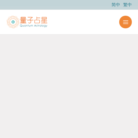
跳
简中
繁中
至
内
容