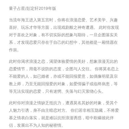
量子占星/彭定轩2019年版
当流年海王进入第五宫时，你将在浪漫恋爱、艺术美学、兴趣
喜好、玩乐才华等方面，出现戏剧般之神奇遭遇。 此时你发现
对于喜欢之对象，有不切实际的想象与期待，一旦企图落实关
系，才发现恋爱只存在于自己的幻想中，其他都是一厢情愿在
作祟。
此时你渴求浪漫之恋，渴望体验爱情的美好，想象浪漫无比的
恋爱情节，用毫不设防的态度，企图与人交往。 你将莫名恋上
不能爱的人，如已婚者，亦或不能回报爱意，如偶像明星及宗
教上师，乃至无能回报爱的对象，如爱情骗子或临终病患，等
等无法实现的恋爱，只有迷惘、失落与幻灭萦绕心头。
此时你对浪漫之情缺乏抵抗力，遭遇莫名其妙的对象，受其个
人魅力引诱，身不由主暗恋对方。 你们若非相互隐藏，不将爱
慕之情表白落实，就是难以抗拒浪漫诱惑，暗中欺瞒彼此伴
侣，发展出不为人知的秘密情。