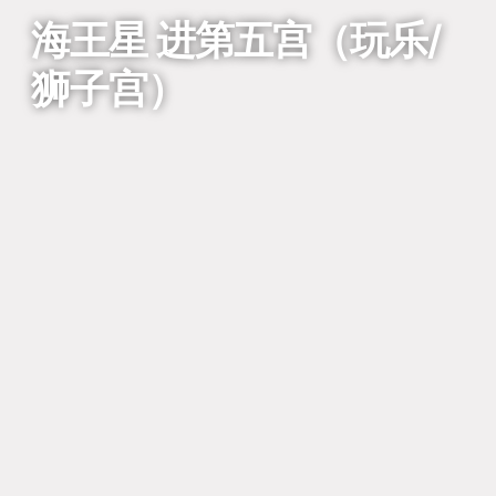
海王星 进第五宫（玩乐/
狮子宫）