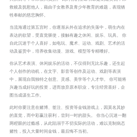
救赎及抚慰他人，藉由子女教养及青少年教育的难题，表现牺
牲奉献的慈悲胸怀。
当流海通过第五宫时，你逐渐从外在追求的失落中，萌生内在
表达的欲望，受直觉驱使，接触有趣之休闲、娱乐、玩具。 你
自此沉迷于个人喜好，如电玩、魔术、运动、戏剧、艺术的活
动及鉴赏中，培养收集动漫、游戏、模型等专精嗜好。
你从艺术表演、休闲娱乐的活动，不仅得到无比乐趣，还生起
个人创作的动机，在文字、影音等创作及运动、戏剧等表演
中，展现自我独特之创意、灵感、美学等个人才华。 你可能将
兴趣当成好玩的投资，进而放弃原本职业，专注经营喜好，企
图当成谋生工作。
此时你要注意在赌博、签注、投资等金钱游戏上，因莫名其妙
的直觉，而中彩赢注获利，尝到一时的甜头。 你当心沉迷一翻
两瞪眼的过瘾感，从此陷溺于不切实际的活动，难以克制病态
赌性，投入大量时间金钱，最后悔不当初。