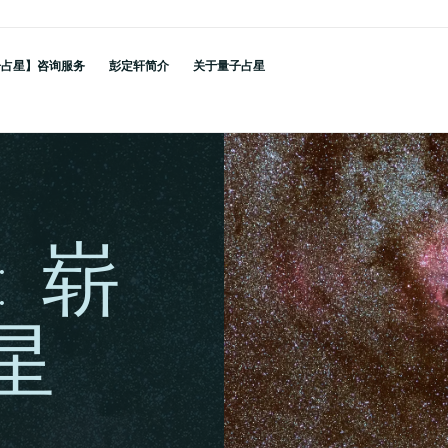
子占星】咨询服务
彭定轩简介
关于量子占星
: 崭
星