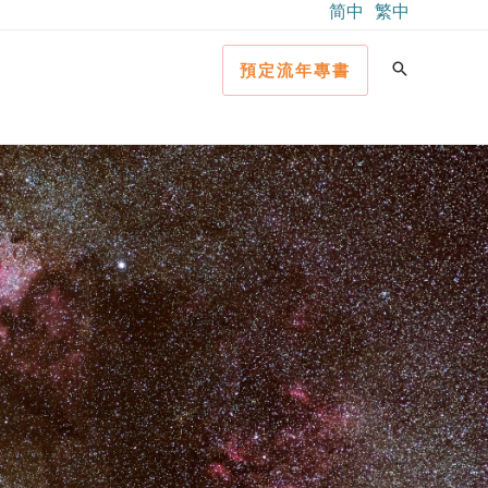
简中
繁中
預定流年專書