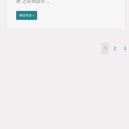
座 之前我提出 ...
继续阅读 »
1
2
3