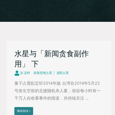
水星与「新闻贪食副作
用」 下
彭 定軒
崭新思维占星
进阶占星
量子占星∕彭定轩2014年版 台湾在2014年5月22
号发生空前的北捷随机杀人案，假设每小时有一
千万人在收看事件的报道，并持续关注 ...
继续阅读 »