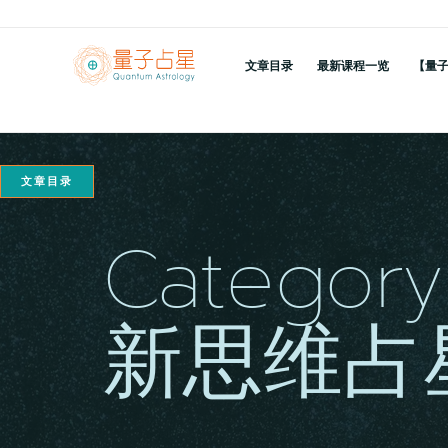
跳
至
文章目录
最新课程一览
【量
内
容
文章目录
Category
新思维占