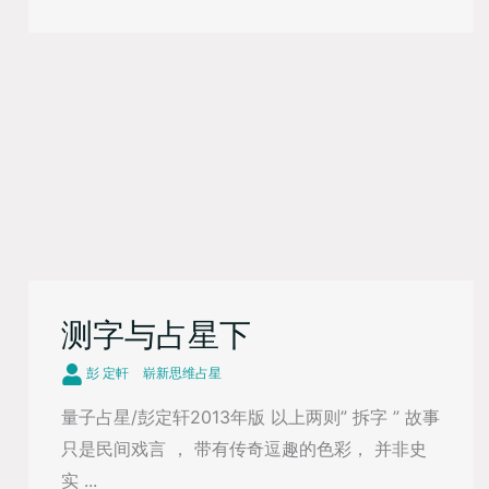
测字与占星下
彭 定軒
崭新思维占星
量子占星/彭定轩2013年版 以上两则” 拆字 ” 故事
只是民间戏言 ， 带有传奇逗趣的色彩， 并非史
实 ...