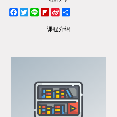
Facebook
Twitter
Line
Flipboard
Sina
分
Weibo
享
课程介绍