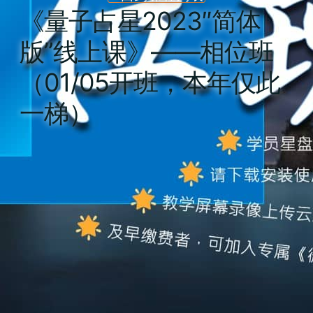
《量子占星2023″简体
版”线上课》——相位班
（01/05开班，本年仅此
一梯）