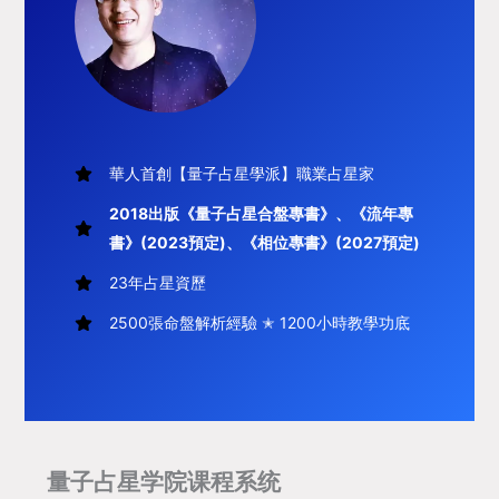
華人首創【量子占星學派】職業占星家
2018出版《量子占星合盤專書》、《流年專
書》(2023預定)、《相位專書》(2027預定)
23年占星資歷
2500張命盤解析經驗 ✭ 1200小時教學功底
量子占星学院课程系统