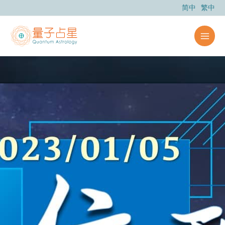
跳
简中
繁中
至
内
容