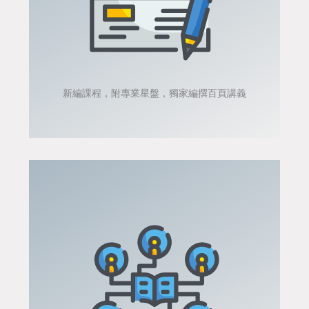
新編課程，附專業星盤，獨家編撰百頁講義