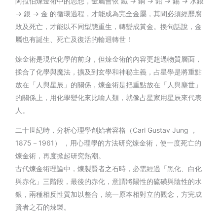
阿拉伯煉金術中的思想，金屬會依 鐵 → 銅 → 鉛 → 錫 → 水銀
→ 銀 → 金 的循環過程，才能成為完全金屬，其間必須經歷腐
敗及死亡，才能以不同型態重生，轉變成黃金。換句話說，金
屬也有誕生、死亡及復活的輪迴轉世！
煉金術是現代化學的前身，但煉金術的內容更超過物質層面，
揉合了化學與魔法，擴及到玄學和神秘主義，占星學是將重點
放在「人與星辰」的關係，煉金術是把重點放在「人與塵世」
的關係上，用化學變化來比喻人類，就像占星家用星辰來代表
人。
二十世紀時，分析心理學創始者容格（Carl Gustav Jung ，
1875－1961） ，用心理學的方法研究煉金術，使一度死亡的
煉金術，再度掀起研究熱潮。
古代煉金術理論中，煉製賢者之石時，必需經過「黑化、白化
與赤化」三階段，最後的赤化，意謂將陽性的硫磺與陰性的水
銀，兩種相反性質加以整合，統一原本相對立的觀念，方完成
賢者之石的煉製。