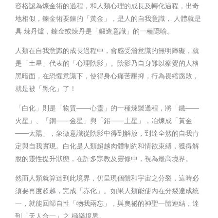
容格認為煉金術的過程，和人類心理的成長及轉化過程，出奇
地相似，鍊金術要鍊的「黃金」，是人的自我意識， 人體就是
具 煉丹爐，鍊金或煉丹是「鍛造意識」的一種隱喻。
人類在自我意識的成長過程中，會感受潛意識的無明障礙，就
是「土星」代表的「心理陰影」。陰影乃自身難以察覺的人格
黑暗面，在恐懼意識下，使得身心痛苦壓抑，行為畏縮腐敗，
就是被「黑化」了！
「白化」則是「物質——心靈」的一種煉製過程，將「鐵——
火星」、「銅——金星」與「鉛——土星」，冶煉成「黃金
——太陽」，象徵意識從陰影中得到解放，到達全然的自我肯
定與自我實現。白化是人類超越肉體制約和情欲束縛，獲得解
脫的靈性提升狀態，在許多宗教及靈修中，視為最高境界。
然而人類就算達到此境界，仍呈現個體和宇宙之分裂，這時必
須要再度超越，完成「赤化」。如果人類能使內在分裂達成統
一，就能回歸自性「物我兩忘」，與奧祕的神聖一體連結，達
到「天人合一」之 極樂境界。