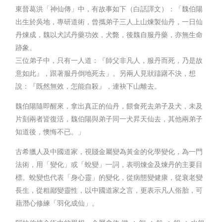
東晉葛洪「神仙傳」中，有故事如下（白話譯文）：「魏伯陽
出生於吳地，專研道術，曾攜弟子三人上山煉製仙丹，一日仙
丹煉成，魏以犬試丹藥功效，犬斃，後魏自服丹藥，亦無生命
跡象。
三位弟子中，只有一人道：『師父非凡人，服丹而死，乃是故
意如此』，跟著服丹倒地死去」。另兩人見狀躊躇不決，想
說：『既然無效，怎能自殺』，連袂下山離去。
魏伯陽隨即醒來，拿出真正的仙丹，餵食死去弟子及犬，未及
片刻兩者皆復活，魏伯陽與弟子同一犬昇天仙去，其他兩弟子
知道後，懊悔不已。」
古希臘人及中國道家，視賤金屬變為黃金的化學變化，為一門
法術，用「變化」或「蛻變」一詞，表明煉金及煉丹的主要目
標。蛻變也代表「身心靈」的變化，從病態變健康，從衰老變
長生，從粗鄙變靈性，以中國道家之言，更表示凡人俗胎，可
藉潛心修練「羽化成仙」。