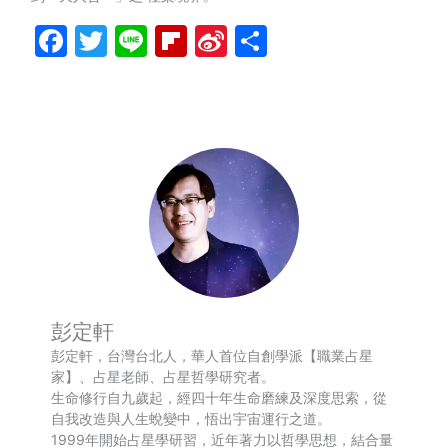
Facebook
Twitter
Line
Flipboard
Sina
分
Weibo
享
彭定軒
彭定軒，台灣台北人，華人首位自創學派【職業占星
家】、占星老師、占星哲學研究者。
生命修行自九歲起，經四十年生命磨練及深度思索，從
自我改造與人生蛻變中，悟出宇宙運行之道。
1999年開始占星學研習，近年著力以哲學思想，結合量