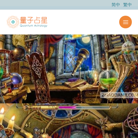
跳
简中
繁中
至
主
要
內
容