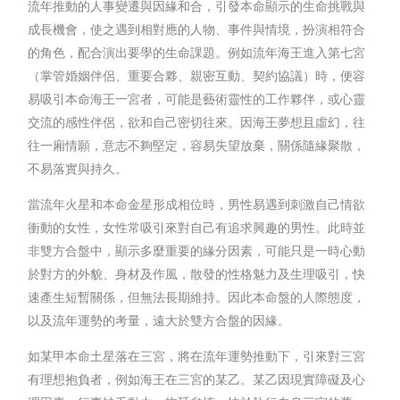
流年推動的人事變遷與因緣和合，引發本命顯示的生命挑戰與
成長機會，使之遇到相對應的人物、事件與情境，扮演相符合
的角色，配合演出要學的生命課題。例如流年海王進入第七宮
（掌管婚姻伴侶、重要合夥、親密互動、契約協議）時，便容
易吸引本命海王一宮者，可能是藝術靈性的工作夥伴，或心靈
交流的感性伴侶，欲和自己密切往來。因海王夢想且虛幻，往
往一廂情願，意志不夠堅定，容易失望放棄，關係隨緣聚散，
不易落實與持久。
當流年火星和本命金星形成相位時，男性易遇到刺激自己情欲
衝動的女性，女性常吸引來對自己有追求興趣的男性。此時並
非雙方合盤中，顯示多麼重要的緣分因素，可能只是一時心動
於對方的外貌、身材及作風，散發的性格魅力及生理吸引，快
速產生短暫關係，但無法長期維持。因此本命盤的人際態度，
以及流年運勢的考量，遠大於雙方合盤的因緣。
如某甲本命土星落在三宮，將在流年運勢推動下，引來對三宮
有理想抱負者，例如海王在三宮的某乙。某乙因現實障礙及心