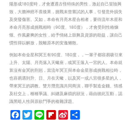
陽形成180度時，才會遭遇古怪特殊的男性，激起自己冒險興
致，大膽神經不畏後果，挑戰未曾嘗試的人事，引發意外損失
及突發傷害。又如，本命有月亮木星合相者，要待流年木星和
本命月亮形成挑戰相時（90度、180度），才會受到性格慷
慨、作風豪爽的女性，給予情緒上鼓舞及資源的助益，讓自己
慣性得以解放，脫離原本的安逸懶散。
例如本命金星和冥王有90度、180度，，一輩子都容易吸引來
上升、太陽、月亮落入天蠍座，或冥王落入一宮的人。本命就
算沒有金冥的刑剋，當流年冥王與本命金星形成挑戰相位時，
也容易遇到升、日、月在天蠍，以及冥一或八宮很多星的人，
帶來冥王的調教。雙方潛意識共同商演，聯手製造金錢、情感
及社交上，種種爭議、糾纏及麻煩的狀況，藉由彼此互動，認
識黑暗人性與原欲鬥爭的複雜課題。
Facebook
Twitter
Line
Flipboard
Sina
分
Weibo
享