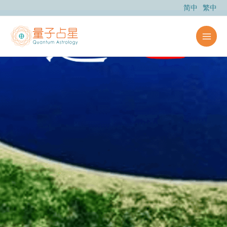
跳
简中
繁中
至
主
要
內
容