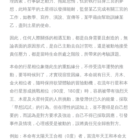
理因素，行事缺乏動力、拖延怠惰，怯於執行自身三宮的夢
想，此時某甲的土星得以發揮能耐，監督某乙完成有關三宮的
工作，如教學、寫作、演說、宣傳等，某甲藉由幫助訓練某
乙，盡到土星的使命。
因此，任何人際關係的相遇互動，都是自身需要且創造的，無
論表面的原因形式，是自己主動去自討苦吃，還是被動地接受
責任壓力，都是當時生命所處之階段，所帶來的考驗課題。
本命的行星相位象徵此生的重點緣分，不停受流年運勢的推
動，要等時候到了，才實現宿世因緣。本命就有日天、月木、
金火相位者，隨時保持欲望體驗的冒險動機，在流年行星和本
命行星形成挑戰相位（90度、180度）時，容易被帶有強烈天
王、木星及火星特質的人所挑動，激發潛伏已久的能量，採取
「早想試試」的行為。但在理性的認知上，並不覺得是自己想
要的，而認為是對方要求及強迫，自己不得已採取因應，引發
事件及情境，心理感受是被動的，誤將責任完全歸咎對方。
例如：本命有太陽天王合相（0度）者，當流年天王和本命太