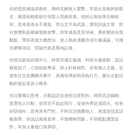
你的思想滿溢原創性，獨特見解使人驚艷，常提出首創的新觀
念，雖原始粗糙卻引領眾人思維前進。你的心智如筆尖般銳
利，思考表達永不遲疑、常以文字為武器，撰寫評論文章、對
社會體制及權威發動攻擊。你常成為意見領袖，勇於闡述自我
觀點，帶頭表達大膽想法，使人熱血沸騰亦或引爆議論，可擔
任網軍頭目、辯論代表及戰地記者。
你想法頗為自我中心，時而充滿正義感，時而火爆衝動，說話
鋒銳如刀，心智劍拔弩張、與人針鋒相對。你有個人主義，在
朋友社交及團隊共事中，具備領導欲和高執行力，勝任企劃活
動的發起者及小隊長。
你注重獨立思考，主觀認定自身想法是對的，時而言語煽動、
慫恿他人行動，坐而言不如起而行，促使外界赴湯蹈火。你有
好辯傾向，思考具有鬥性，不時言語挑釁他人，表達急切及語
氣魯莽。你說話風格直率，不致曖昧閃躲，不容觀點遭受反
對，常與人爆發口角爭辯。