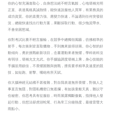
你的心智充滿進取心，自身想法絕不輕言氣餒，心地堪稱光明
正直、表達風格真誠熱情，能快速說服他人買單，有業務員的
成功資質。你的直覺力強、應變力快速，不論遇到任何突發狀
況，總能快速找出行動方案，果斷採取行動、很少拖泥帶水、
不會坐困愁城。
你對考試比賽不輕言服輸，在競爭中總獨領風騷，彷彿精準的
射手，每次衝刺皆直取獵物，手到擒來拔得頭籌。你心智的好
動傾向，勇於挑戰嶄新項目，念書運動來者無懼，學科術科沒
有弱項，堪稱允文允武。你手腦協調度堪稱上乘，身心技能的
手腦並用頗佳，不畏懼困難與挑戰，擅長要求精準及速度的競
技，如短跑、射擊、嘴砲有所天賦。
你大腦神經元結構不甚複雜，對自我表達無所畏懼，對個人之
事直言無隱，對隱私機密口無遮攔，有如孩童般天真，難以守
住秘密。你思考具有征服欲，時而展露獨斷傲氣，指揮他人發
起行動，但想法卻虎頭蛇尾、行為常三分鐘熱度，最後雷聲大
雨點小。