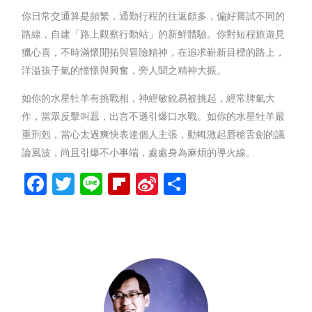
你日常交通算是頻繁，通勤行程的往返頗多，偏好嘗試不同的
路線，自建「路上觀察行動站」的新鮮體驗。你對短程旅遊見
獵心喜，不時滿懷開拓與冒險精神，在追求嶄新目標的路上，
洋溢孩子氣的憧憬與興奮，旁人聞之精神大振。
如你的水星牡羊有挑戰相，神經敏銳易被挑起，經常脾氣大
作，當眾反擊叫囂，出言不遜引爆口水戰。如你的水星牡羊嚴
重刑剋，當心太過爽快表達個人主張，動輒激起唇槍舌劍的議
論風波，尚且引爆不小事端，處處身為麻煩的導火線。
Facebook
Twitter
Line
Flipboard
Sina
分
Weibo
享