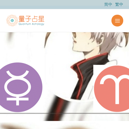
跳
简中
繁中
至
主
要
內
容