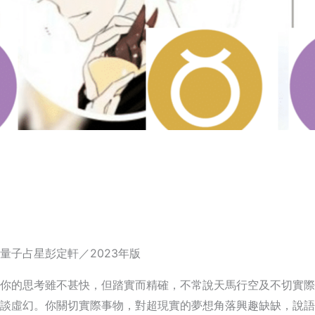
量子占星彭定軒／2023年版
你的思考雖不甚快，但踏實而精確，不常說天馬行空及不切實際
談虛幻。你關切實際事物，對超現實的夢想角落興趣缺缺，說語