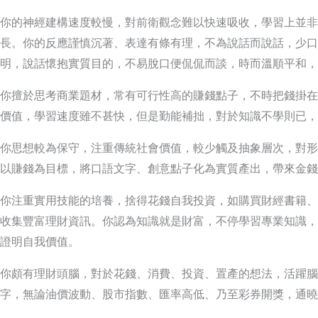
你的神經建構速度較慢，對前衛觀念難以快速吸收，學習上並非
長。你的反應謹慎沉著、表達有條有理，不為說話而說話，少口
明，說話懷抱實質目的，不易脫口便侃侃而談，時而溫順平和，
你擅於思考商業題材，常有可行性高的賺錢點子，不時把錢掛在
價值，學習速度雖不甚快，但是勤能補拙，對於知識不學則已，
你思想較為保守，注重傳統社會價值，較少觸及抽象層次，對形
以賺錢為目標，將口語文字、創意點子化為實質產出，帶來金錢
你注重實用技能的培養，捨得花錢自我投資，如購買財經書籍、
收集豐富理財資訊。你認為知識就是財富，不停學習專業知識，
證明自我價值。
你頗有理財頭腦，對於花錢、消費、投資、置產的想法，活躍腦
字，無論油價波動、股市指數、匯率高低、乃至彩券開獎，通曉