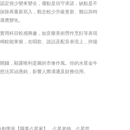
認定很少變來變去，優點是信守承諾，缺點是不
抹除再重新寫入，觀念較少升級更新、難以與時
適應變化。
實用科目較感興趣，如音樂美術勞作烹飪等表現
鳴較能掌握，在唱歌、說話及配音表現上，抑揚
開錢，顯露唯利是圖的市儈作風。你的水星金牛
想法冥頑愚鈍，影響人際溝通及財務信用。
自創學派【職業占星家】、占星老師、占星哲