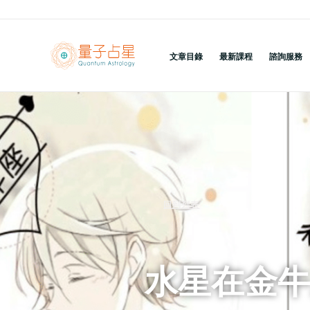
跳
至
主
文章目錄
最新課程
諮詢服務
要
內
容
回到列表
水星在金