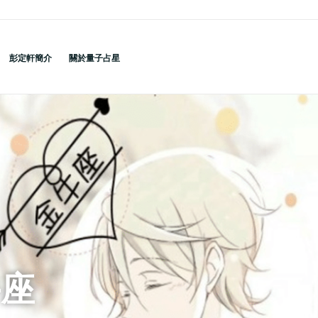
彭定軒簡介
關於量子占星
牛座