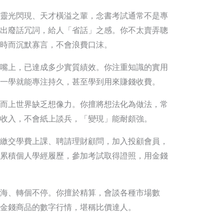
靈光閃現、天才橫溢之輩，念書考試通常不是專
出廢話冗詞，給人「省話」之感。你不太賣弄聰
時而沉默寡言，不會浪費口沫。
嘴上，已達成多少實質績效。你注重知識的實用
一學就能專注持久，甚至學到用來賺錢收費。
而上世界缺乏想像力。你擅將想法化為做法，常
收入，不會紙上談兵，「變現」能耐頗強。
繳交學費上課、聘請理財顧問，加入投顧會員，
累積個人學經履歷，參加考試取得證照，用金錢
海、轉個不停。你擅於精算，會談各種市場數
金錢商品的數字行情，堪稱比價達人。