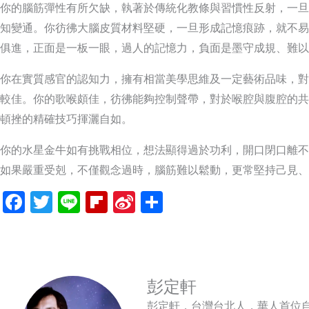
你的腦筋彈性有所欠缺，執著於傳統化教條與習慣性反射，一旦
知變通。你彷彿大腦皮質材料堅硬，一旦形成記憶痕跡，就不易
俱進，正面是一板一眼，過人的記憶力，負面是墨守成規、難以
你在實質感官的認知力，擁有相當美學思維及一定藝術品味，對
較佳。你的歌喉頗佳，彷彿能夠控制聲帶，對於喉腔與腹腔的共
頓挫的精確技巧揮灑自如。
你的水星金牛如有挑戰相位，想法顯得過於功利，開口閉口離不
如果嚴重受剋，不僅觀念過時，腦筋難以鬆動，更常堅持己見、
Facebook
Twitter
Line
Flipboard
Sina
分
Weibo
享
彭定軒
彭定軒，台灣台北人，華人首位