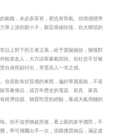
的氣魄，未必多富有，窮也有骨氣。你情感標準
力爭上游的窮小子，厭惡畏縮怯懦、自大猥瑣的
常以上對下的王者之風，給予賞賜施捨，慷慨對
件較差友人，大方請客豪氣招待。你社交不甘被
受自身照顧付出，享受高人一等之感。
。你喜歡有好質感的東西，偏好華麗風格，不喜
錶等奢侈品，或百年歷史的電器、廚具、家具
有經濟拮据、物質吃苦的經驗，養成大氣用錢的
味。你不追求物超所值，看上眼的多半價昂，不
費，寧可偶爾出手一次，添購優質物品，滿足虛