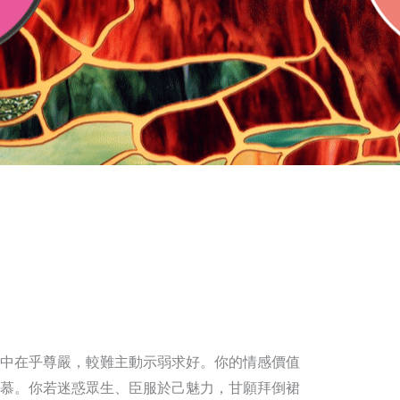
中在乎尊嚴，較難主動示弱求好。你的情感價值
慕。你若迷惑眾生、臣服於己魅力，甘願拜倒裙