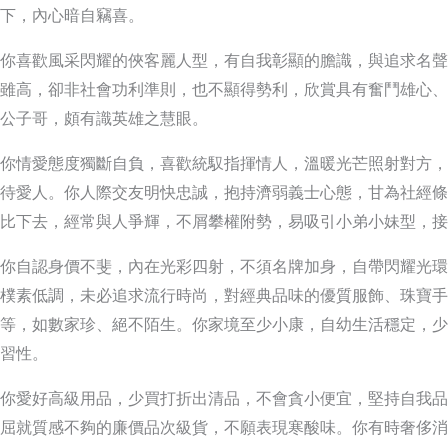
下，內心暗自竊喜。
你喜歡風采閃耀的俠客麗人型，有自我彰顯的膽識，與追求名聲
雖高，卻非社會功利準則，也不顯得勢利，欣賞具有奮鬥雄心、
公子哥，頗有識英雄之慧眼。
你情愛態度獨斷自負，喜歡統馭指揮情人，溫暖光芒照射對方，
待愛人。你人際交友明快忠誠，抱持濟弱義士心態，甘為社經條
比下去，經常與人爭輝，不屑攀權附勢，易吸引小弟小妹型，接
你自認身價不斐，內在光彩四射，不須名牌加身，自帶閃耀光環
樸素低調，未必追求流行時尚，對經典品味的優質服飾、珠寶手
等，如數家珍、絕不陌生。你家境至少小康，自幼生活穩定，少
習性。
你愛好高級用品，少買打折出清品，不會貪小便宜，堅持自我品
屈就質感不夠的廉價品次級貨，不願表現寒酸味。你有時奢侈消