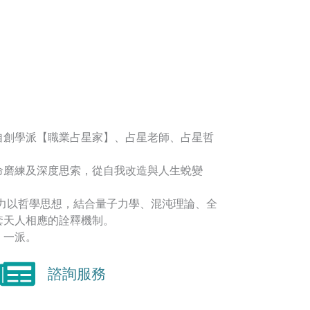
自創學派【職業占星家】、占星老師、占星哲
命磨練及深度思索，從自我改造與人生蛻變
著力以哲學思想，結合量子力學、混沌理論、全
套天人相應的詮釋機制。
】一派。
諮詢服務