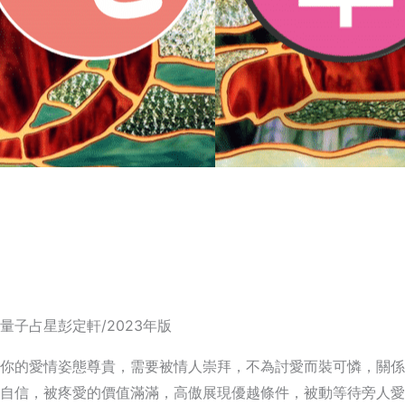
量子占星彭定軒/2023年版
你的愛情姿態尊貴，需要被情人崇拜，不為討愛而裝可憐，關係
自信，被疼愛的價值滿滿，高傲展現優越條件，被動等待旁人愛