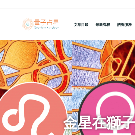
跳
至
主
文章目錄
最新課程
諮詢服務
要
內
容
回到列表
金星在獅