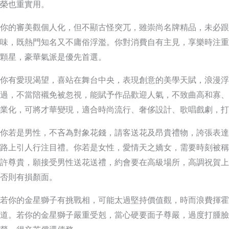
榮也重實用。
你的審美觀個人化，但不顯古怪突兀，雖崇尚名牌精品，未必跟
味，既熱門知名又不庸俗浮濫。你對消費自有主見，享樂時注重
顆星，豪華氣派是優先首選。
你有愛現渴望，喜站在舞台中央，表現創意的美學天賦，浪漫浮
過，不當陪襯免被忽視，能賦予作品歡迎人氣，不致曲高和寡、
業化，可將才華變現，適合時尚流行、奢侈設計、歌唱戲劇，打
你若是男性，不吝為對象花錢，請客送花及昂貴禮物，誇張表達
路上引人行注目禮。你若是女性，愛情天之嬌女，需要時刻被稱
許尊貴，願接受男性送花送禮，約會要在高級場所，高調祝賀上
否則有損顏面。
若你的金星獅子有挑戰相，可能太過堅持價值觀，時而浪費揮霍
道。若你的金星獅子嚴重受剋，當心硬要面子尊嚴，過度打腫臉