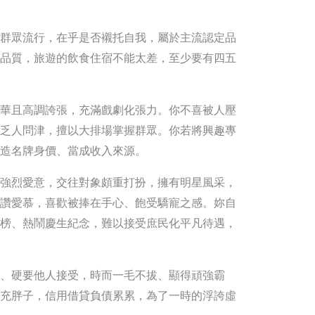
群眾流行，在乎是否襯托自我，屬於主流認定品
品質，旅遊的飲食住宿不能太差，至少要有四五
華且高調誇張，充滿戲劇化張力。你不喜被人壓
乏人問津，擅以大排場掌握群眾。你若將興趣專
造名牌身價、當成收入來源。
強烈愛意，交往對象頗重打扮，擁有明星風采，
讚愛慕，喜歡被捧在手心、飽受驕寵之感。妳自
榜、熱鬧慶生紀念，難以接受庶民化平凡待遇，
、硬要他人接受，時而一毛不拔、顯得頑強霸
充胖子，信用借貸負債累累，為了一時的浮誇虛