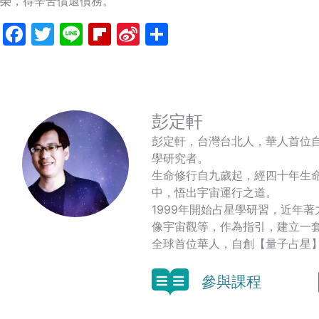
榮，得辛苦償還債務。
Facebook
Twitter
Line
Flipboard
Sina
分
Weibo
享
彭定軒
彭定軒，台灣台北人，華人首位
學研究者。
生命修行自九歲起，經四十年生
中，悟出宇宙運行之道。
1999年開始占星學研習，近年
像宇宙觀等，作為指引，建立一
全球首位華人，自創【量子占星
參與課程