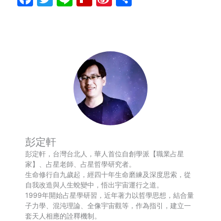
Weibo
享
彭定軒
彭定軒，台灣台北人，華人首位自創學派【職業占星
家】、占星老師、占星哲學研究者。
生命修行自九歲起，經四十年生命磨練及深度思索，從
自我改造與人生蛻變中，悟出宇宙運行之道。
1999年開始占星學研習，近年著力以哲學思想，結合量
子力學、混沌理論、全像宇宙觀等，作為指引，建立一
套天人相應的詮釋機制。