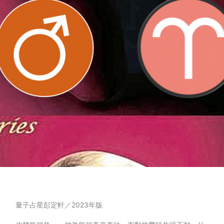
量子占星彭定軒／2023年版