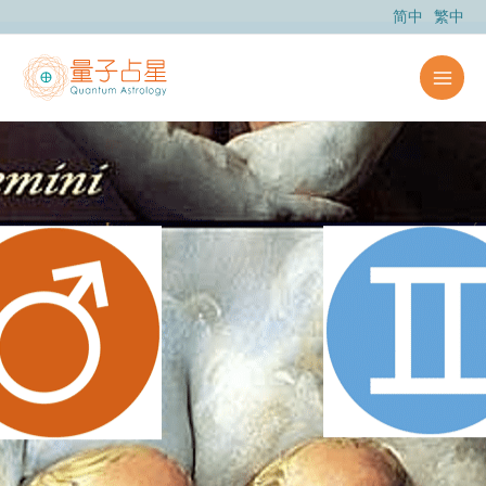
跳
简中
繁中
至
主
要
內
容