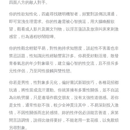
四面八方的敵人對手。
你的性欲知性化，四處尋找聰明機智者，頻繁對談傳訊溝通，
即可宣洩生理需求。你的性趣需被心智挑逗，用大腦喚醒欲
望，觀看成人影片及圖文刊物，以淫言蕩語及放浪叫床來刺激
感官，行為過程吵鬧喧嘩。
你的性觀念輕鬆平易，對性抱持求知態度，談起性不害羞也非
禁忌話題，性知識比性經驗豐富許多。你易受好動活潑、散發
青春氣息的年少對象吸引，建立偏心智的性交流，且不排斥多
元性伴侶，乃至同性接觸與雙性戀。
你若是男性，性對象多元化，偏好嘗試新穎技巧，各種花招都
玩過，將性當成流汗運動。你就算擁有多重性關係，並不自認
為出軌劈腿，只是逢場作戲交朋友，沒有太強性道德感。若你
是女性，通常性欲不強，較少全神貫注其中，不易深刻投入激
情，不因性關係而忠於感情。妳的性伴侶必須能言善道，床笫
間言語調情，說得比做得要好，不能老用一套花樣，以免厭煩
另尋對象。