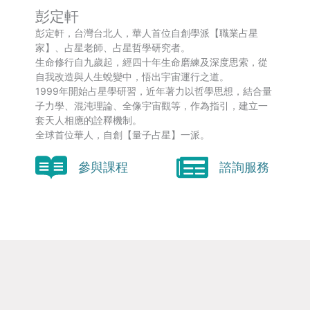
彭定軒
彭定軒，台灣台北人，華人首位自創學派【職業占星
家】、占星老師、占星哲學研究者。
生命修行自九歲起，經四十年生命磨練及深度思索，從
自我改造與人生蛻變中，悟出宇宙運行之道。
1999年開始占星學研習，近年著力以哲學思想，結合量
子力學、混沌理論、全像宇宙觀等，作為指引，建立一
套天人相應的詮釋機制。
全球首位華人，自創【量子占星】一派。
參與課程
諮詢服務