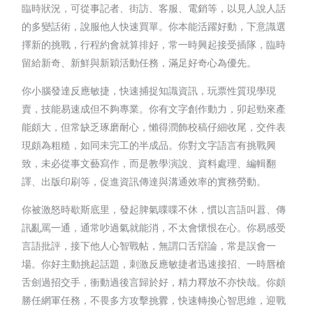
臨時狀況，可從事記者、街訪、客服、電銷等，以見人說人話
的多變話術，說服他人快速買單。你本能活躍好動，下意識選
擇新的挑戰，行程約會就算排好，常一時興起接受插隊，臨時
留給新奇、新鮮與新穎活動任務，滿足好奇心為優先。
你小腦發達反應敏捷，快速捕捉知識資訊，玩票性質現學現
賣，技能易速成但不夠專業。你有文字創作動力，卯起勁來產
能頗大，但常缺乏琢磨耐心，懶得潤飾校稿仔細收尾，交件表
現頗為粗糙，如同未完工的半成品。你對文字語言有挑戰興
致，未必從事文藝寫作，而是教學演說、資料處理、編輯翻
譯、出版印刷等，促進資訊傳達與溝通效率的實務勞動。
你被激怒時歇斯底里，發起脾氣喋喋不休，慣以言語叫囂、傳
訊亂罵一通，通常吵過氣就能消，不太會懷恨在心。你易感受
言語批評，接下他人心智戰帖，無謂口舌辯論，常是誤會一
場。你好主動挑起話題，刺激反應敏捷者迅速接招、一時唇槍
舌劍過招交手，衝動過後言歸於好，精力釋放不亦快哉。你頗
勝任網軍任務，不畏多方攻擊挑釁，快速轉換心智思維，迎戰