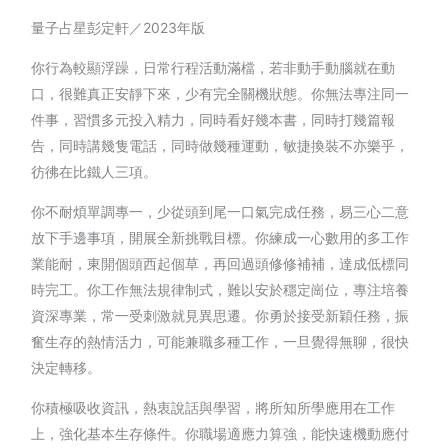
量子占星彭定軒／2023年版
你行為較顯浮躁，日常行程活動滿檔，若非動手動腦就在動
口，很難真正安靜下來，少有完全關機狀態。你無法專注同一
件事，習慣多元投入精力，同時看好幾本書，同時打幾篇報
告，同時講幾隻電話，同時做幾種運動，敏捷換裝不亦樂乎，
彷彿在比鐵人三項。
你不耐煩單調專一，少從頭到尾一口氣完成任務，易三心二意
放下手邊事項，開展全新挑戰目標。你練成一心數用的多工作
業能耐，東開個頭西起個草，再回過頭修修補補，達成低標同
時完工。你工作無法規律制式，難以安於穩定崗位，專注培養
資深專業，常一受刺激就見異思遷。你勇於接受新穎任務，振
奮生存的熱情活力，可能兼職多種工作，一旦覺得無聊，很快
決定轉移。
你積極吸收資訊，熱衷說話與學習，將所知所學應用在工作
上，強化基本生存條件。你職場適應力算強，能快速機動應付