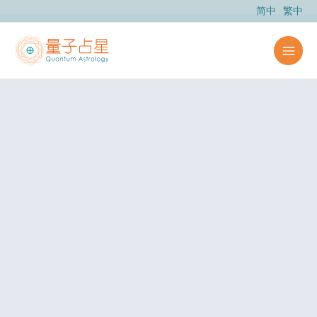
跳
简中
繁中
至
主
要
內
容