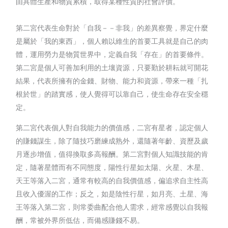
由具體生產和物質累積，取得某種性質的社會評價。
第二宮代表生命對於「自我－－非我」的差異察覺，界定什麼
是屬於「我的東西」，個人賴以維生的首要工具就是自己的肉
體，運用勞力是物質世界中，定義自我「存在」的首要條件。
第二宮是個人可善加利用的土壤資源，只要勤於耕耘就可開花
結果，代表所擁有的金錢、財物、能力和資源，帶來一種「扎
根於世」的踏實感，使人覺得可以靠自己，使生命存在安全穩
定。
第二宮代表個人對自我能力的價值感，二宮有星者，認定個人
的賺錢謀生，除了隨技巧磨練成熟外，還隨著年齡、資歷及歲
月逐步增值，值得換取多高報酬。第二宮對個人知識技能的肯
定，隨著星體而有不同態度，陽性行星如太陽、火星、木星、
天王等落入二宮，通常有較高的自我價值感，偏追求自主性高
且收入優渥的工作；反之，如是陰性行星，如月亮、土星、海
王等落入第二宮，則常委曲配合他人需求，經常感覺以自我報
酬，常被外界所低估，而備感賺錢不易。