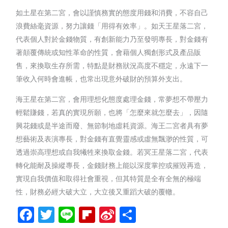
如土星在第二宮，會以謹慎務實的態度用錢和消費，不容自己
浪費絲毫資源，努力讓錢「用得有效率」。如天王星落二宮，
代表個人對於金錢物質，有創新能力乃至發明專長，對金錢有
著顛覆傳統或知性革命的性質，會藉個人獨創形式及產品販
售，來換取生存所需，特點是財務狀況高度不穩定，永遠下一
筆收入何時會進帳，也常出現意外破財的預算外支出。
海王星在第二宮，會用理想化態度處理金錢，常夢想不帶壓力
輕鬆賺錢，若真的實現所願，也將「怎麼來就怎麼去」，因隨
興花錢或是半途而廢、無節制地虛耗資源。海王二宮者具有夢
想藝術及表演專長，對金錢有直覺靈感或虛無飄渺的性質，可
透過崇高理想或自我犧牲來換取金錢。若冥王星落二宮，代表
轉化能耐及操縱專長，金錢財務上能以深度掌控或摧毀再造，
實現自我價值和取得社會重視，但其特質是全有全無的極端
性，財務必經大破大立，大立後又重蹈大破的覆轍。
Facebook
Twitter
Line
Flipboard
Sina
分