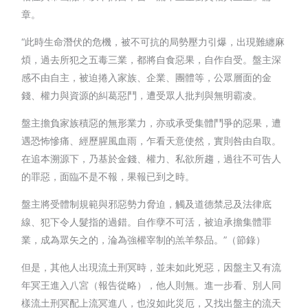
章。
“此時生命潛伏的危機，被不可抗的局勢壓力引爆，出現難纏麻
煩，過去所犯之五毒三業，都將自食惡果，自作自受。盤主深
感不由自主，被迫捲入家族、企業、團體等，公眾層面的金
錢、權力與資源的糾葛惡鬥，遭受眾人批判與無明霸凌。
盤主擔負家族積惡的無形業力，亦或承受集體鬥爭的惡果，遭
遇恐怖慘痛、經歷腥風血雨，乍看天意使然，實則咎由自取。
在追本溯源下，乃基於金錢、權力、私欲所趨，過往不可告人
的罪惡，面臨不是不報，果報已到之時。
盤主將受體制規範與邪惡勢力脅迫，觸及道德禁忌及法律底
線、犯下令人髮指的過錯。自作孽不可活，被迫承擔集體罪
業，成為眾矢之的，淪為強權宰制的羔羊祭品。”（節錄）
但是，其他人出現流土刑冥時，並未如此兇惡，因盤主又有流
年冥王進入八宮（報告從略），他人則無。進一步看、別人同
樣流土刑冥配上流冥進八，也沒如此災厄，又找出盤主的流天