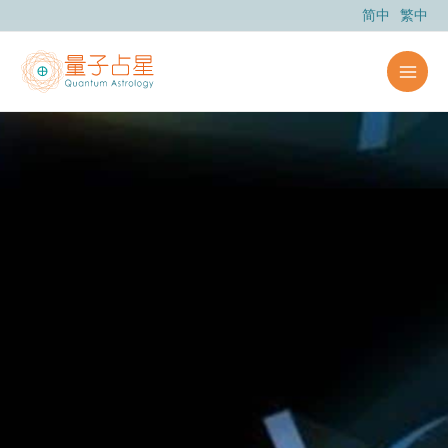
跳
简中
繁中
至
主
要
內
容