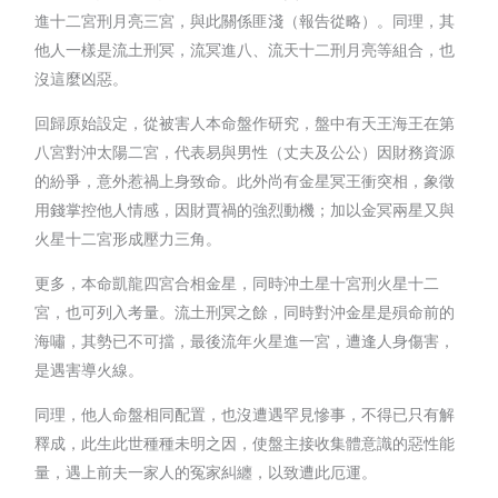
進十二宮刑月亮三宮，與此關係匪淺（報告從略）。同理，其
他人一樣是流土刑冥，流冥進八、流天十二刑月亮等組合，也
沒這麼凶惡。
回歸原始設定，從被害人本命盤作研究，盤中有天王海王在第
八宮對沖太陽二宮，代表易與男性（丈夫及公公）因財務資源
的紛爭，意外惹禍上身致命。此外尚有金星冥王衝突相，象徵
用錢掌控他人情感，因財賈禍的強烈動機；加以金冥兩星又與
火星十二宮形成壓力三角。
更多，本命凱龍四宮合相金星，同時沖土星十宮刑火星十二
宮，也可列入考量。流土刑冥之餘，同時對沖金星是殞命前的
海嘯，其勢已不可擋，最後流年火星進一宮，遭逢人身傷害，
是遇害導火線。
同理，他人命盤相同配置，也沒遭遇罕見慘事，不得已只有解
釋成，此生此世種種未明之因，使盤主接收集體意識的惡性能
量，遇上前夫一家人的冤家糾纏，以致遭此厄運。