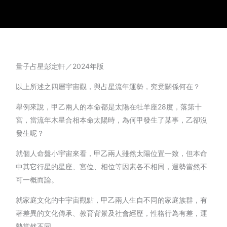
量子占星彭定軒／2024年版
以上所述之四層宇宙觀，與占星流年運勢，究竟關係何在？
舉例來說，甲乙兩人的本命都是太陽在牡羊座28度，落第十
宮，當流年木星合相本命太陽時，為何甲發生了某事，乙卻沒
發生呢？
就個人命盤小宇宙來看，甲乙兩人雖然太陽位置一致，但本命
中其它行星的星座、宮位、相位等因素各不相同，運勢當然不
可一概而論。
就家庭文化的中宇宙觀點，甲乙兩人生自不同的家庭族群，有
著差異的文化傳承、教育背景及社會經歷，性格行為有差，運
勢當然不同。