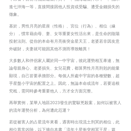
進七沖海一等，直接間接因他人投資或受騙、遭受金錢損失的
徵象。
基於，男性月亮的星座（性格）、宮位（行為）、相位（緣
分），慣常藉由母、妻、女等重要女性活出來，是生命的陰陽
投射法則。從你的本命有月亮衝突金星天王，老婆若非因友意
外破財，夫妻就可能因其他不測而導致離異！
大多數人和伴侶家人屬於同一中宇宙，彼此運勢相互牽連，無
論母親身心、老婆損失、女兒花費，都算男性月亮刑剋的能量
顯現，自己皆要承擔部分。每個人所處中宇宙的各種變數，超
乎星盤小宇宙的配置之上。因此，無論本命或流年，若要追根
究柢，需同時參考重要他人，方才全方面完整。
再舉實例，某華人地區2023發生的驚駭兇殺案，如何以被害人
的流年運勢分析，為何遭此厄運？
若從被害人的占星流年來看，遇害時出現流土刑冥的相位，此
相位異常凶險，以下摘自本書「流年土星衝突相冥王星」篇