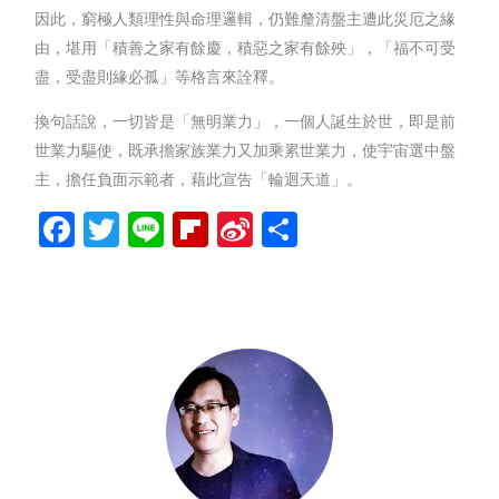
因此，窮極人類理性與命理邏輯，仍難釐清盤主遭此災厄之緣
由，堪用「積善之家有餘慶，積惡之家有餘殃」，「福不可受
盡，受盡則緣必孤」等格言來詮釋。
換句話說，一切皆是「無明業力」，一個人誕生於世，即是前
世業力驅使，既承擔家族業力又加乘累世業力，使宇宙選中盤
主，擔任負面示範者，藉此宣告「輪迴天道」。
Facebook
Twitter
Line
Flipboard
Sina
分
Weibo
享