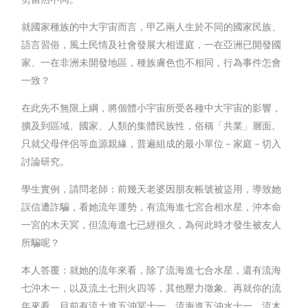
就國家種族的中大宇宙而言，甲乙兩人生於不同的國家民族、
語言習俗，風土民情及社會發展大相逕庭，一在亞洲已開發國
家、一在非洲未開發地區，種族膚色也不相同，行為事件怎會
一致？
在此先不無限上綱，將個體小宇宙所受各種中大宇宙的影響，
擴及到區域、國家、人類的集體民族性，俗稱「共業」層面。
只就父母伴侶等血源親緣，普遍組成的最小單位－家庭－切入
討論研究。
學生實例，請問老師：前幾天老婆因朋友帳號被盜用，導致她
誤信遭詐騙，看她流年運勢，有流海進七宮合相水星，沖本命
一宮的木天冥，但流海進七已經很久，為何此時才發生被友人
所騙呢？
本人答覆：就她的流年來看，除了流海進七合水星，還有流海
七沖木一，以及流土七刑火四等，其他壓力徵象。再就你的流
年來看，目前有流土進五沖冥十一、流海進五沖水十一、流木