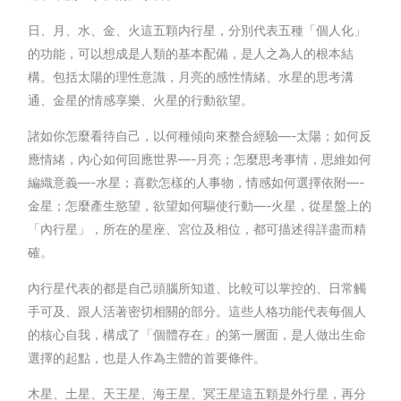
日、月、水、金、火這五顆内行星，分別代表五種「個人化」
的功能，可以想成是人類的基本配備，是人之為人的根本結
構。包括太陽的理性意識，月亮的感性情緒、水星的思考溝
通、金星的情感享樂、火星的行動欲望。
諸如你怎麼看待自己，以何種傾向來整合經驗—-太陽；如何反
應情緒，內心如何回應世界—-月亮；怎麼思考事情，思維如何
編織意義—-水星；喜歡怎樣的人事物，情感如何選擇依附—-
金星；怎麼產生慾望，欲望如何驅使行動—-火星，從星盤上的
「內行星」，所在的星座、宮位及相位，都可描述得詳盡而精
確。
內行星代表的都是自己頭腦所知道、比較可以掌控的、日常觸
手可及、跟人活著密切相關的部分。這些人格功能代表每個人
的核心自我，構成了「個體存在」的第一層面，是人做出生命
選擇的起點，也是人作為主體的首要條件。
木星、土星、天王星、海王星、冥王星這五顆是外行星，再分