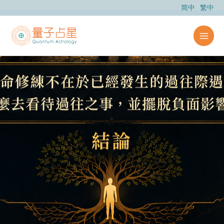
跳
简中
繁中
至
主
要
內
容