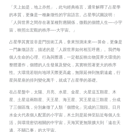
「天上如是，地上亦然」，此句經典格言，通常解釋了占星學
的本質，更像是一種象徵性的宇宙語言。占星學試圖說明：
「人與世界之間存在著某種對應關係，微觀的個體人生—-小宇
宙，映照出宏觀的秩序—-大宇宙。」
占星學其實並非是門技術工具，拿來預測未來—-算命，更像是
一門象徵語言，描述的是「人跟世界如何相互呼應」。我們每
個人生命的心理、行為與際遇，一定都反映出物質界大環境的
整體運作，個體的人生發展及變化，其實映照著更大的秩序
性。大環境若朝向地球天際更高處，無限延伸到無窮遠處，行
星與星座的排列變化萬千，就成了占星學的基礎。
在占星盤中，太陽、月亮、水星、金星、火星這五顆星、木
星、土星這兩顆星、天王星、海王星、冥王星這三顆星，分成
了三個區塊，分別象徵了人類「個體化」完成的三階段。日月
水金火代表個人配置的小宇宙，木土則是延伸至貼近每個人生
活，與環境密切相關的中宇宙，天海冥更無限擴大到「遠在天
邊、不關己事」的大宇宙。