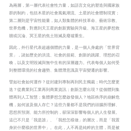
為兩層，第一層代表社會性力量，如語言文化的塑造與國家族
群的制約，包括木星的社會風氣潮流、土星的社會體制現實；
第二層則是宇宙性能量，如人類集體的科技革命、藝術宗教、
世界危機，對應到天王星的創新實驗與升級、海王星的夢想救
贖或沉淪、冥王星的焦土毀滅及廢墟重生。
因此，外行星代表超越個體的力量，是一個人身處的「世界背
景」，諸如歷史的洪流、社會的規範、創新的跳躍、理想的召
喚，以及文明毀滅與無中生有的深層趨力。代表每個人如何受
到整體環境的社會趨勢、集體潛意識及宇宙變遷的影響。
譬如社會如何運作？從封建到專制再到民主獨裁；時代怎麼更
迭？從農業到工業再到商業資訊；創新怎麼出現？從個體到集
體再到人工智慧；集體夢想怎麼啟發個人？地區秩序的崩解危
機，如何波及個人存亡？這些力量都不是我們的頭腦所理解、
思想所預測、能力所控制的，卻深深影響每個人的人生發展。
這已不只是「我是誰」、「我想怎樣做」的層次，而是「我置
身於什麼樣的世界中」。在此，人不再是純粹的主體，而是被