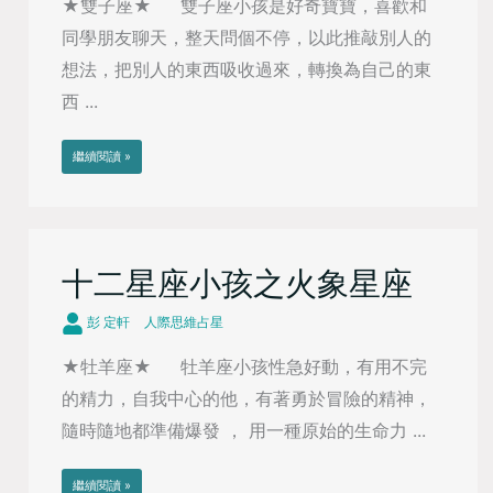
★雙子座★ 雙子座小孩是好奇寶寶，喜歡和
同學朋友聊天，整天問個不停，以此推敲別人的
想法，把別人的東西吸收過來，轉換為自己的東
西 ...
繼續閱讀 »
十二星座小孩之火象星座
彭 定軒
人際思維占星
★牡羊座★ 牡羊座小孩性急好動，有用不完
的精力，自我中心的他，有著勇於冒險的精神，
隨時隨地都準備爆發 ， 用一種原始的生命力 ...
繼續閱讀 »