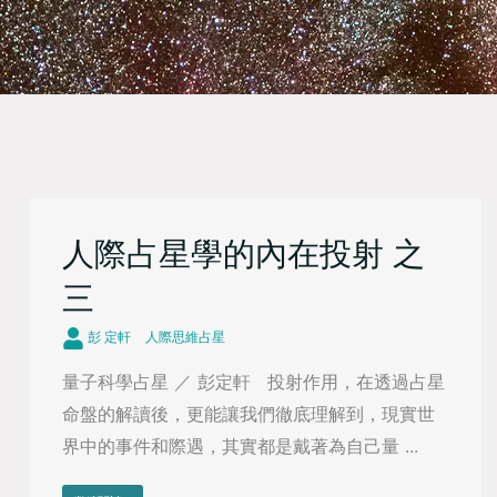
人際占星學的內在投射 之
三
彭 定軒
人際思維占星
量子科學占星 ／ 彭定軒 投射作用，在透過占星
命盤的解讀後，更能讓我們徹底理解到，現實世
界中的事件和際遇，其實都是戴著為自己量 ...