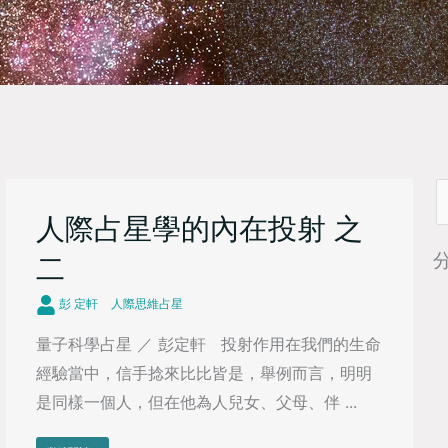
S
人際占星學的內在投射 之
f
二
彭 定軒
人際思維占星
量子科學占星 ／ 彭定軒 投射作用在我們的生命
經驗當中，信手捻來比比皆是，舉例而言，明明
是同樣一個人，但在他為人兒女、父母、伴 ...