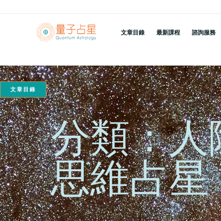
跳
至
文章目錄
最新課程
諮詢服務
主
要
內
容
文章目錄
分類：人
思維占星