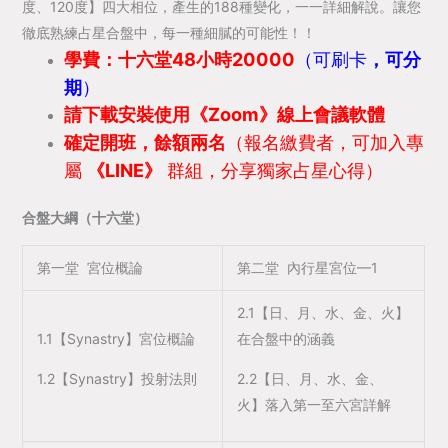
度、120度】四大相位，產生的188種變化，一一詳細解說。讓您
徹底熟練占星合盤中，每一種細膩的可能性！！
學費：十六堂48小時20000
（可刷卡
，可分
期
）
請下載安裝使用《Zoom》線上會議軟體
確定開班，餘額兩名
（報名繳費者，可加入專
屬
《LINE》
群組，分享獨家占星心得）
合盤
大綱（十六堂）
第一堂 宮位概論
第二堂 內行星宮位—1
2.1【日、月、水、金、火】
1.1【Synastry】宮位概論
在合盤中的涵義
1.2【Synastry】投射法則
2.2【日、月、水、金、
火】落入第一至六宮詳解