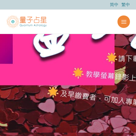
跳
简中
繁中
至
主
要
內
容