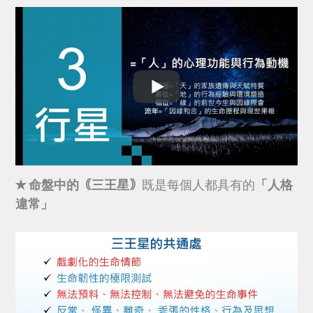
✭
命盤中的
｟三王星｠
既是每個人都具有的
「人格
違常」