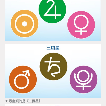
✭ 最麻煩的是｟三困星｠