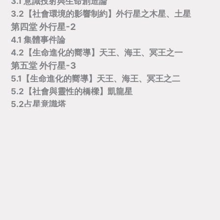
3.1 意識投射與生命創造論
3.2【社會環境的影響制約】外行星之木星、土星
第四堂 外行星-2
4.1 集體事件論
4.2
【
生命進化的嚮導】天王、海王、冥王之一
第五堂 外行星-3
5.1【生命進化的嚮導】天王、海王、冥王之二
5.2
【社會與靈性的橋樑
】
凱龍星
5.2
占星意識塔
第六堂 ASC與MC
6.1【精神與物質的交點】上升星座
6.2【個人與社會的交點】中天星座
6.3 獨家命盤校正法
6.4 三吉星、三凶星與三困星
★〞
上課時間
日期：09/20（一）、09/23（四）、09/27（一）、