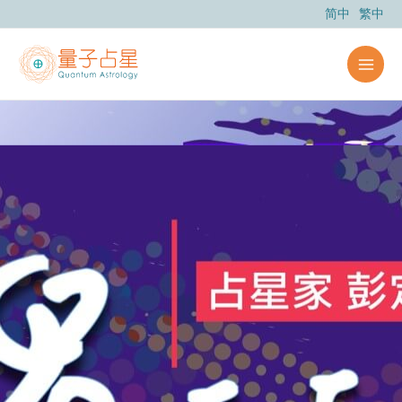
跳
简中
繁中
至
主
要
內
容