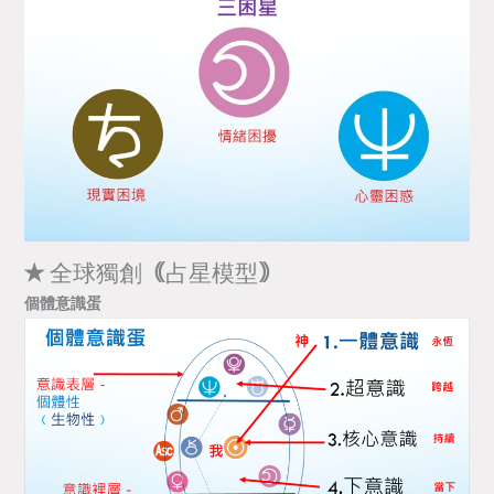
✭
全球獨創
｟
占星模型
｠
個體意識蛋