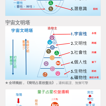
宇宙文明塔
✭ 全球獨創，
｟
簡明占星校盤法｠，
邏輯嚴謹、無懈可擊