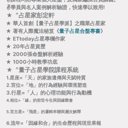
✌學員與名人案例解析驗證，快速學以致用!
★〞
占星家彭定軒
✭
華人首創【量子占星學派】之職業占星家
✭
著有人際魔法秘笈《
量子占星合盤專書
》
✭
ETtoday占星專欄作家
✭
20年占星資歷
✭
2000張命盤解析經驗
✭
1000小時教學功底
★〞
量子占星學院課程系統
1.星座=「天」的家族遺傳與天賦特質
2.宮位=「地」的行為經驗與環境塑造
3.行星=「人」的心理功能與行為動機
4.相位=「緣」的前世今生與因緣際會
5.宮主星=「飛星」的邏輯串聯與層次解釋
6.流年=「因緣和合」的生命歷程與現世果報