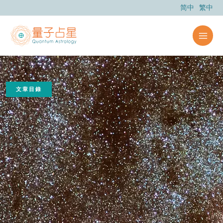
跳
简中
繁中
至
主
要
內
容
文章目錄