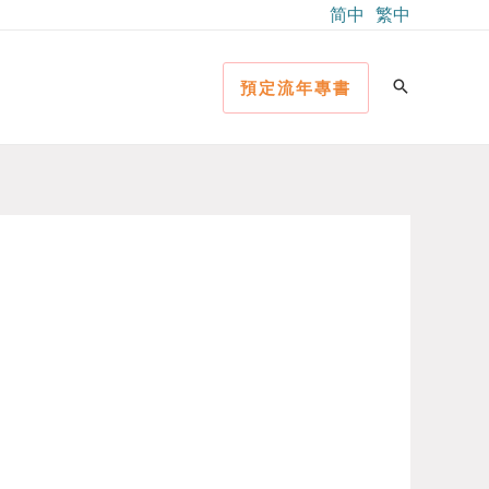
简中
繁中
預定流年專書